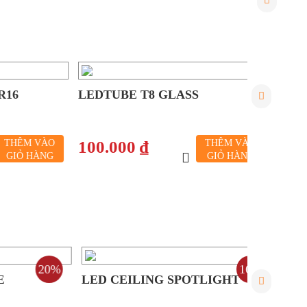
LEDTUBE T8 GLASS
LED DOW
M VÀO
100.000 ₫
THÊM VÀO
188.00
 HÀNG
GIỎ HÀNG
20%
16%
LED CEILING SPOTLIGHT