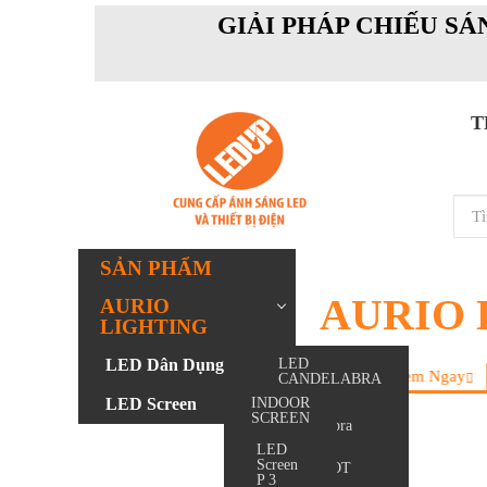
GIẢI PHÁP CHIẾU SÁ
T
SẢN PHẨM
AURIO 
AURIO
LIGHTING
LED Công Nghi
LED Dân Dụng
LED
Xem Ngay
CANDELABRA
LED Screen
INDOOR
Led
SCREEN
Candelabra
LED
Screen
LED SPOT
P 3
LIGHT