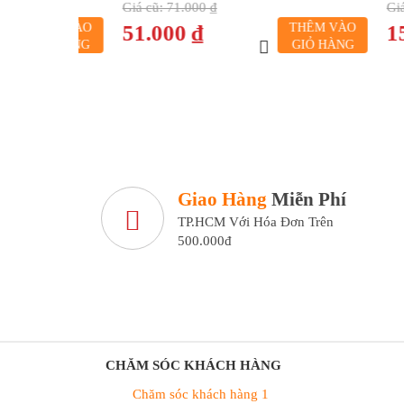
Giá cũ:
71.000 ₫
Giá cũ:
1
HÊM VÀO
51.000 ₫
THÊM VÀO
152.0
IỎ HÀNG
GIỎ HÀNG
Giao Hàng
Miễn Phí
TP.HCM Với Hóa Đơn Trên
500.000đ
CHĂM SÓC KHÁCH HÀNG
Chăm sóc khách hàng 1