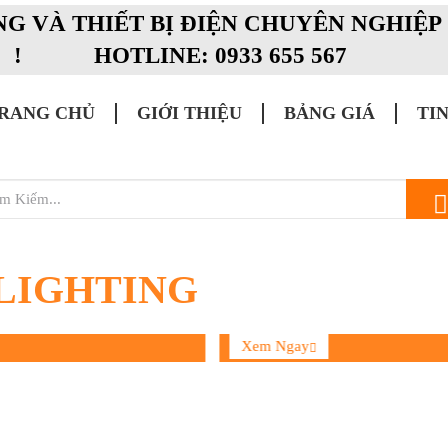
NG VÀ THIẾT BỊ ĐIỆN CHUYÊN NGHIỆ
! HOTLINE: 0933 655 567
RANG CHỦ
GIỚI THIỆU
BẢNG GIÁ
TI
LIGHTING
ệp
LED Trang Trí
Xem Ngay