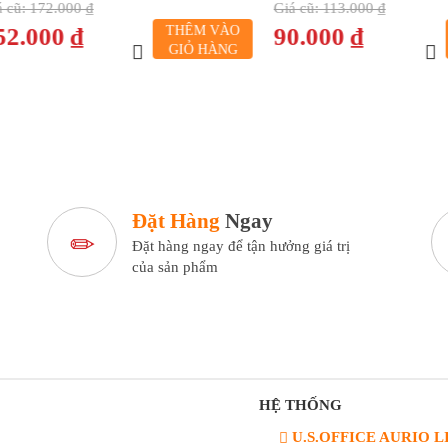
72.000 ₫
Giá cũ:
113.000 ₫
00 ₫
THÊM VÀO
90.000 ₫
THÊ
GIỎ HÀNG
GIỎ
Đặt Hàng
Ngay
Đặt hàng ngay để tận hưởng giá trị
của sản phẩm
HỆ THỐNG
U.S.OFFICE AURIO L