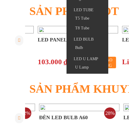
SẢN PHẨM HOT
LED TUBE
T5 Tube
T8 Tube
LED PANEL ROUND
LED S
LED BULB
Bulb
LED U LAMP
77
103.000 ₫
THÊM VÀO
Liên
GIỎ HÀNG
U Lamp
SẢN PHẨM KHUY
12%
28%
ĐÈN LED BULB A60
LED TU