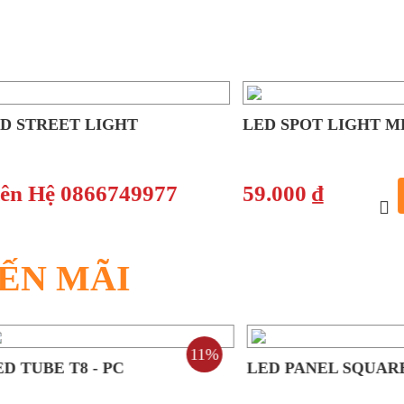
TREET LIGHT
LED SPOT LIGHT MR16
 Hệ 0866749977
59.000 ₫
THÊ
GIỎ
ẾN MÃI
11%
BE T8 - PC
LED PANEL SQUARE