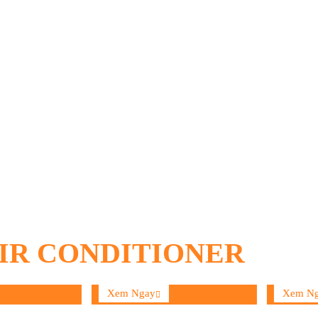
IR CONDITIONER
uẩn
ĐHKK Siêu Sang
ĐHKK Tủ 
Xem Ngay
Xem Ngay