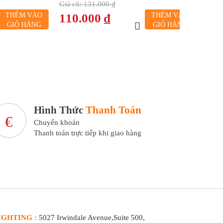
Giá cũ:
131.000 ₫
M VÀO
110.000 ₫
THÊM VÀO
 HÀNG
GIỎ HÀNG
Hình Thức
Thanh Toán
Chuyển khoản
Thanh toán trực tiếp khi giao hàng
IGHTING :
5027 Irwindale Avenue,Suite 500,