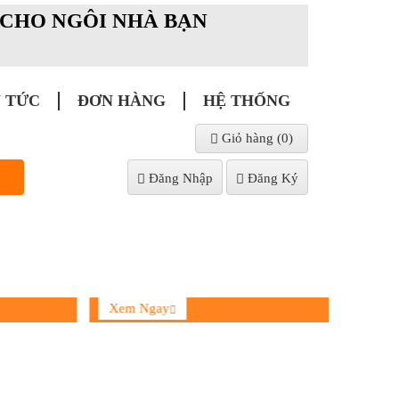
P CHO NGÔI NHÀ BẠN
N TỨC
ĐƠN HÀNG
HỆ THỐNG
Giỏ hàng (
0
)
Đăng Nhập
Đăng Ký
LED Screen
Xem Ngay