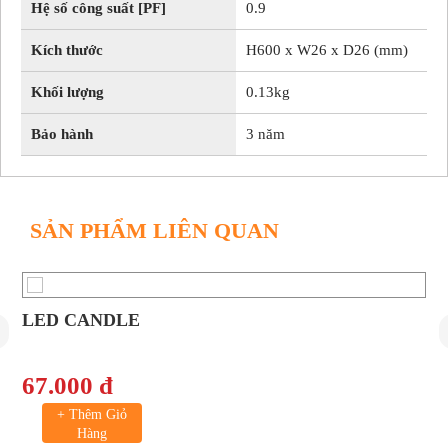
Hệ số công suất [PF]
0.9
Kích thước
H600 x W26 x D26 (mm)
Khối lượng
0.13kg
Bảo hành
3 năm
SẢN PHẨM LIÊN QUAN
LED CANDLE
67.000 đ
+ Thêm Giỏ
Hàng