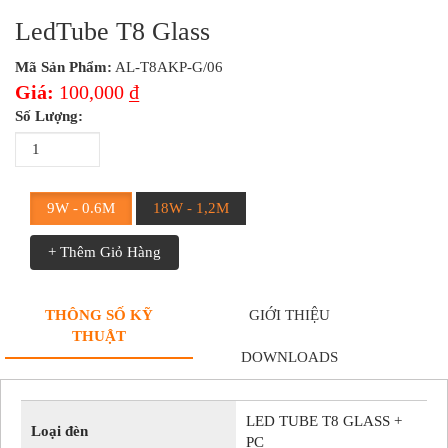
LedTube T8 Glass
Mã Sản Phẩm:
AL-T8AKP-G/06
Giá:
100,000 ₫
Số Lượng:
9W - 0.6M
18W - 1,2M
+ Thêm Giỏ Hàng
THÔNG SỐ KỸ
GIỚI THIỆU
THUẬT
DOWNLOADS
LED TUBE T8 GLASS +
Loại đèn
PC