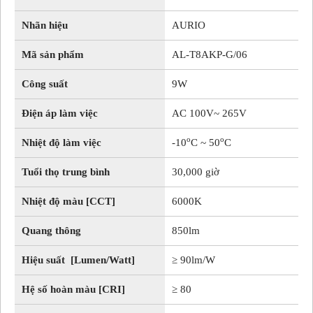
Nhãn hiệu
AURIO
Mã sản phẩm
AL-T8AKP-G/06
Công suất
9W
Điện áp làm việc
AC 100V~ 265V
o
o
Nhiệt độ làm việc
-10
C ~ 50
C
Tuổi thọ trung bình
30,000 giờ
Nhiệt độ màu [CCT]
6000K
Quang thông
850lm
Hiệu suất [Lumen/Watt]
≥ 90lm/W
Hệ số hoàn màu [CRI]
≥ 80