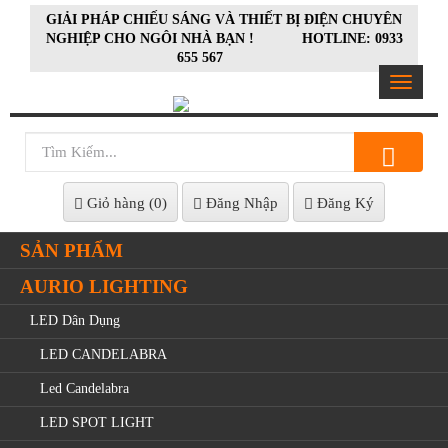
GIẢI PHÁP CHIẾU SÁNG VÀ THIẾT BỊ ĐIỆN CHUYÊN
NGHIỆP CHO NGÔI NHÀ BẠN ! HOTLINE: 0933
655 567
Toggle
navigat
Giỏ hàng (
0
)
Đăng Nhập
Đăng Ký
SẢN PHẨM
AURIO LIGHTING
LED Dân Dụng
LED CANDELABRA
Led Candelabra
LED SPOT LIGHT