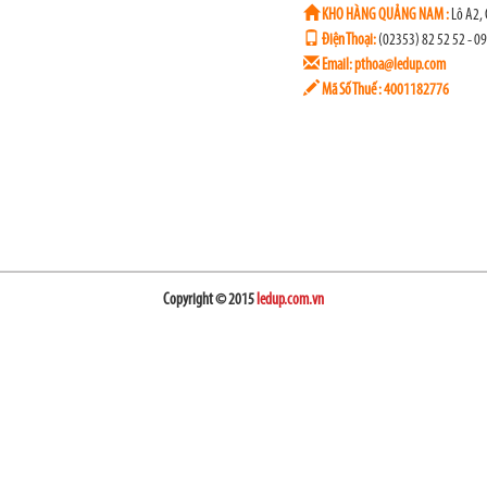
KHO HÀNG QUẢNG NAM :
Lô A2, 
Điện Thoại:
(02353) 82 52 52 - 0
Email: pthoa@ledup.com
Mã Số Thuế : 4001182776
Copyright © 2015
ledup.com.vn