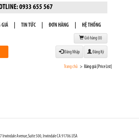
! HOTLINE: 0933 655 567
 GIÁ
TIN TỨC
ĐƠN HÀNG
HỆ THỐNG
Giỏ hàng (
0
)
Đăng Nhập
Đăng Ký
Trang chủ
Bảng giá [Price List]
 Irwindale Avenue,Suite 500, Irwindale CA 91706.USA