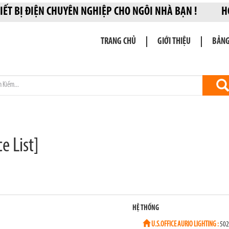
 THIẾT BỊ ĐIỆN CHUYÊN NGHIỆP CHO NGÔI NHÀ BẠN 
TRANG CHỦ
GIỚI THIỆU
BẢNG
e List]
HỆ THỐNG
U.S.OFFICE AURIO LIGHTING :
5027