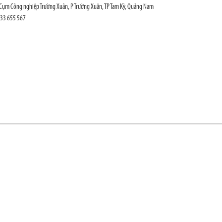
Cụm Công nghiệp Trường Xuân, P Trường Xuân, TP Tam Kỳ, Quảng Nam
933 655 567