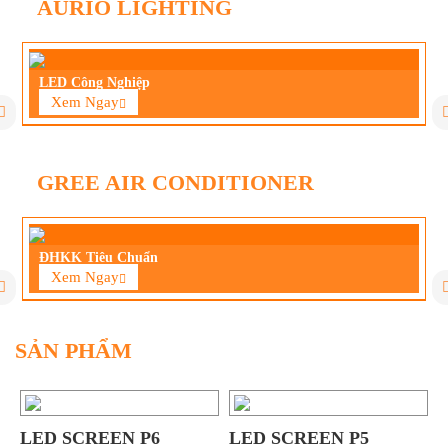
AURIO LIGHTING
LED Công Nghiệp
Xem Ngay
GREE AIR CONDITIONER
ĐHKK Tiêu Chuẩn
Xem Ngay
SẢN PHẨM
LED SCREEN P6
LED SCREEN P5