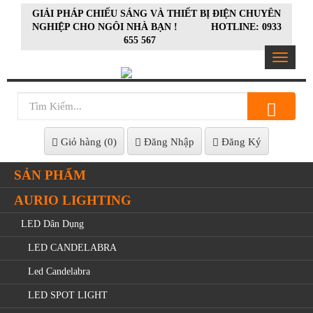
GIẢI PHÁP CHIẾU SÁNG VÀ THIẾT BỊ ĐIỆN CHUYÊN
NGHIỆP CHO NGÔI NHÀ BẠN ! HOTLINE: 0933
655 567
Toggle
navigat
Giỏ hàng (
0
)
Đăng Nhập
Đăng Ký
SẢN PHẨM
AURIO LIGHTING
LED Dân Dụng
LED CANDELABRA
Led Candelabra
LED SPOT LIGHT