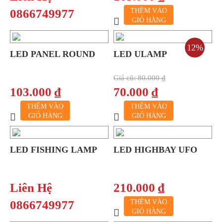
0866749977
THÊM VÀO
GIỎ HÀNG
12%
LED PANEL ROUND
LED ULAMP
Giá cũ:
80.000 ₫
103.000 ₫
70.000 ₫
THÊM VÀO
THÊM VÀO
GIỎ HÀNG
GIỎ HÀNG
LED FISHING LAMP
LED HIGHBAY UFO
Liên Hệ
210.000 ₫
0866749977
THÊM VÀO
GIỎ HÀNG