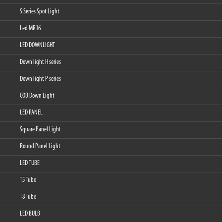
S Series Spot Light
Led MR16
LED DOWNLIGHT
Down light H series
Down light P series
COB Down Light
LED PANEL
Square Panel Light
Round Panel Light
LED TUBE
T5 Tube
T8 Tube
LED BULB