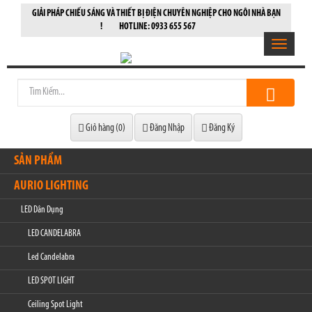
GIẢI PHÁP CHIẾU SÁNG VÀ THIẾT BỊ ĐIỆN CHUYÊN NGHIỆP CHO NGÔI NHÀ BẠN
! HOTLINE: 0933 655 567
Toggle
navigatio
Giỏ hàng (
0
)
Đăng Nhập
Đăng Ký
SẢN PHẨM
AURIO LIGHTING
LED Dân Dụng
LED CANDELABRA
Led Candelabra
LED SPOT LIGHT
Ceiling Spot Light