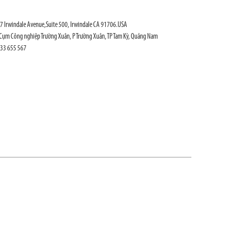
 Irwindale Avenue,Suite 500, Irwindale CA 91706.USA
Cụm Công nghiệp Trường Xuân, P Trường Xuân, TP Tam Kỳ, Quảng Nam
933 655 567