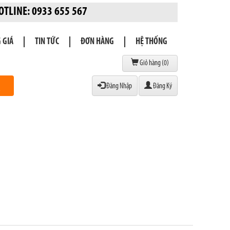
! HOTLINE: 0933 655 567
 GIÁ
TIN TỨC
ĐƠN HÀNG
HỆ THỐNG
Giỏ hàng (
0
)
Đăng Nhập
Đăng Ký