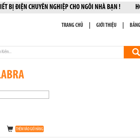
 THIẾT BỊ ĐIỆN CHUYÊN NGHIỆP CHO NGÔI NHÀ BẠN 
TRANG CHỦ
GIỚI THIỆU
BẢNG
LABRA
THÊM VÀO GIỎ HÀNG