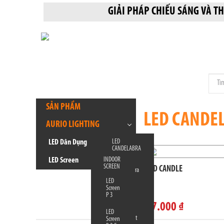
GIẢI PHÁP CHIẾU SÁNG VÀ
SẢN PHẨM
LED CANDE
AURIO LIGHTING
LED
LED Dân Dụng
CANDELABRA
INDOOR
LED Screen
Led
SCREEN
LED CANDLE
Candelabra
LED
Screen
LED SPOT
P 3
LIGHT
67.000 ₫
Ceiling
LED
Spot Light
Screen