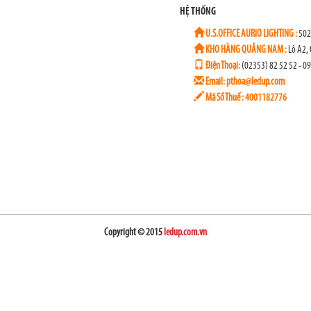
HỆ THỐNG
U.S.OFFICE AURIO LIGHTING :
5027
KHO HÀNG QUẢNG NAM :
Lô A2, 
Điện Thoại:
(02353) 82 52 52 - 0
Email: pthoa@ledup.com
Mã Số Thuế : 4001182776
Copyright © 2015
ledup.com.vn