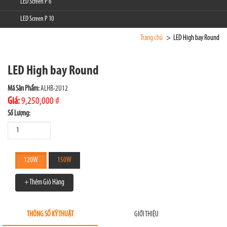
LED Screen P 6
LED Screen P 10
Trang chủ
LED High bay Round
LED High bay Round
Mã Sản Phẩm:
ALHB-2U12
Giá:
9,250,000 ₫
Số Lượng:
120W
150W
+ Thêm Giỏ Hàng
THÔNG SỐ KỸ THUẬT
GIỚI THIỆU