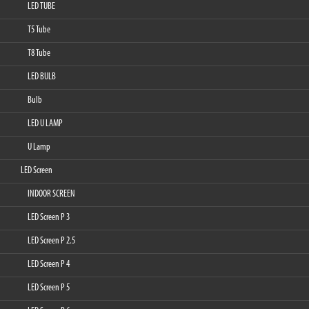
LED TUBE
T5 Tube
T8 Tube
LED BULB
Bulb
LED U LAMP
U Lamp
LED Screen
INDOOR SCREEN
LED Screen P 3
LED Screen P 2.5
LED Screen P 4
LED Screen P 5