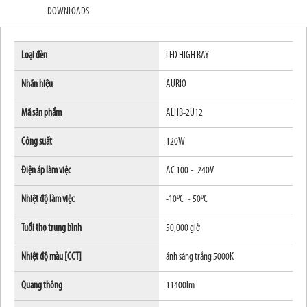
DOWNLOADS
Loại đèn
LED HIGH BAY
Nhãn hiệu
AURIO
Mã sản phẩm
ALHB-2U12
Công suất
120W
Điện áp làm việc
AC 100 ~ 240V
o
o
Nhiệt độ làm việc
-10
C ~ 50
C
Tuổi thọ trung bình
50,000 giờ
Nhiệt độ màu [CCT]
ánh sáng trắng 5000K
Quang thông
11400lm