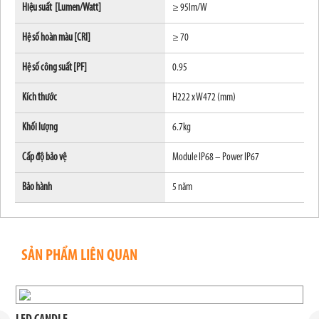
Hiệu suất [Lumen/Watt]
≥ 95lm/W
Hệ số hoàn màu [CRI]
≥ 70
Hệ số công suất [PF]
0.95
Kích thước
H222 x W472 (mm)
Khối lượng
6.7kg
Cấp độ bảo vệ
Module IP68 – Power IP67
Bảo hành
5 năm
SẢN PHẨM LIÊN QUAN