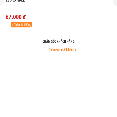
LED CANDLE
L
67.000 đ
+ Thêm Giỏ Hàng
CHĂM SÓC KHÁCH HÀNG
Chăm sóc khách hàng 1