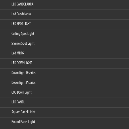
LED CANDELABRA
Led Candelabra
LED SPOT LIGHT
Ceiling Spot Light
S Series Spot Light
Led MR16
LED DOWNLIGHT
Down light H series
Down light P series
COB Down Light
LED PANEL
Square Panel Light
Round Panel Light