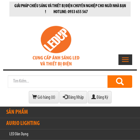
GIẢI PHÁP CHIẾU SÁNG VÀ THIẾT BỊ ĐIỆN CHUYÊN NGHIỆP CHO NGÔI NHÀ BẠN
! HOTLINE: 0933 655 567
Toggle
navigatio
Giỏ hàng (
0
)
Đăng Nhập
Đăng Ký
SẢN PHẨM
AURIO LIGHTING
LED Dân Dụng