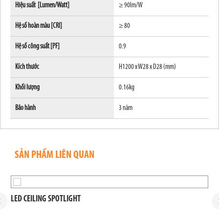
Hiệu suất [Lumen/Watt]
≥ 90lm/W
Hệ số hoàn màu [CRI]
≥ 80
Hệ số công suất [PF]
0.9
Kích thước
H1200 x W28 x D28 (mm)
Khối lượng
0.16kg
Bảo hành
3 năm
SẢN PHẨM LIÊN QUAN
LED CEILING SPOTLIGHT
L