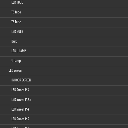
LED TUBE
T5 Tube
T8 Tube
LED BULB
Bulb
LED U LAMP
U Lamp
LED Screen
INDOOR SCREEN
LED Screen P 3
LED Screen P 2.5
LED Screen P 4
LED Screen P 5