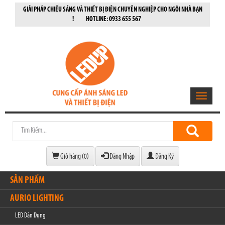
GIẢI PHÁP CHIẾU SÁNG VÀ THIẾT BỊ ĐIỆN CHUYÊN NGHIỆP CHO NGÔI NHÀ BẠN
! HOTLINE: 0933 655 567
Toggle
navigatio
Giỏ hàng (
0
)
Đăng Nhập
Đăng Ký
SẢN PHẨM
AURIO LIGHTING
LED Dân Dụng