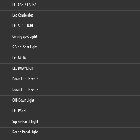
LED CANDELABRA
Led Candelabra
LED SPOT LIGHT
Ceiling Spot Light
S Series Spot Light
Led MR16
LED DOWNLIGHT
Down light H series
Down light P series
COB Down Light
LED PANEL
Square Panel Light
Round Panel Light