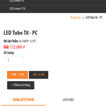
LED Screen P 6
LED Screen P 10
Trang chủ
LED Tube T8 - PC
LED Tube T8 - PC
Mã Sản Phẩm:
AL-T8BJP-12/PC
Giá:
172,000 ₫
Số Lượng:
18W - 1.2M
9W - 0.6M
+ Thêm Giỏ Hàng
THÔNG SỐ KỸ THUẬT
GIỚI THIỆU