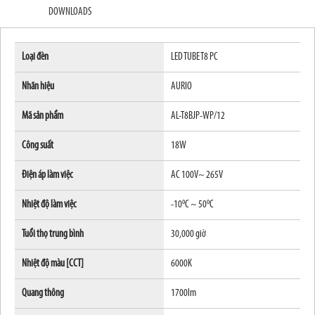
DOWNLOADS
Loại đèn
LED TUBE T8 PC
Nhãn hiệu
AURIO
Mã sản phẩm
AL-T8BJP-WP/12
Công suất
18W
Điện áp làm việc
AC 100V~ 265V
o
o
Nhiệt độ làm việc
-10
C ~ 50
C
Tuổi thọ trung bình
30,000 giờ
Nhiệt độ màu [CCT]
6000K
Quang thông
1700lm